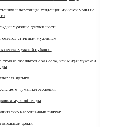
отаники и повстанцы: тенденции мужской моды на
ето
аждый мужчина должен иметь…
1 советов стильным мужчинам
 качестве мужской рубашки
о сколько обойдется dress code, или Мифы мужской
оды
тпороть ярлыки
есна-лето: гуманная эволюция
равила мужской моды
ешительно наброшенный пиджак
ачительный денди