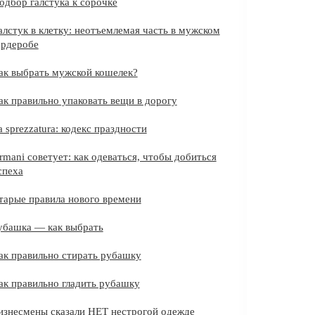
одбор галстука к сорочке
алстук в клетку: неотъемлемая часть в мужском
ардеробе
ак выбрать мужской кошелек?
ак правильно упаковать вещи в дорогу
a sprezzatura: кодекс праздности
rmani советует: как одеваться, чтобы добиться
спеха
тарые правила нового времени
убашка — как выбрать
ак правильно стирать рубашку
ак правильно гладить рубашку
изнесмены сказали НЕТ нестрогой одежде