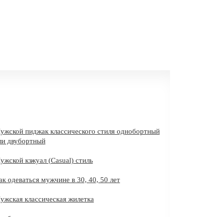
ужской пиджак классического стиля однобортный
ли двубортный
ужской кэжуал (Casual) стиль
ак одеваться мужчине в 30, 40, 50 лет
ужская классическая жилетка