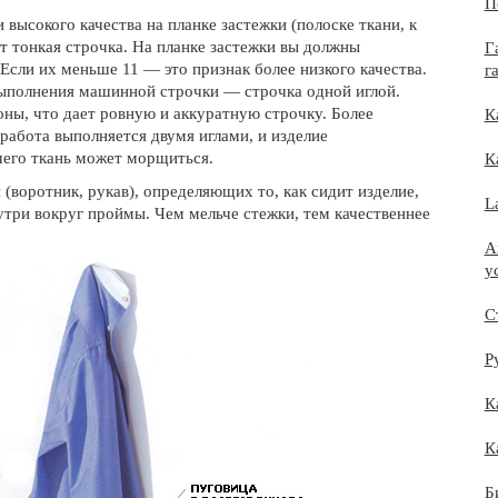
П
 высокого качества на планке застежки (полоске ткани, к
т тонкая строчка. На планке застежки вы должны
Г
Если их меньше 11 — это признак более низкого качества.
г
ыполнения машинной строчки — строчка одной иглой.
оны, что дает ровную и аккуратную строчку. Более
К
работа выполняется двумя иглами, и изделие
чего ткань может морщиться.
К
 (воротник, рукав), определяющих то, как сидит изделие,
L
утри вокруг проймы. Чем мельче стежки, тем качественнее
A
у
С
Р
К
К
Б