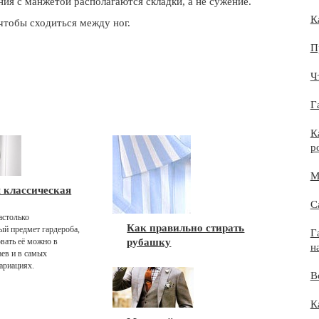
ия с манжетой располагаются складки, а не сужение.
К
чтобы сходиться между ног.
П
Ч
Г
К
р
М
 классическая
С
астолько
Как правильно стирать
ый предмет гардероба,
Г
овать её можно в
рубашку
н
ев и в самых
ариациях.
В
К