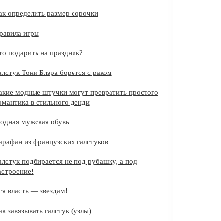
ак определить размер сорочки
равила игры
то подарить на праздник?
алстук Тони Блэра борется с раком
акие модные штучки могут превратить простого
омантика в стильного денди
одная мужская обувь
арафан из французских галстуков
алстук подбирается не под рубашку, а под
астроение!
ся власть — звездам!
ак завязывать галстук (узлы)