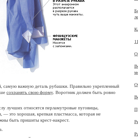
Б
л
К
1
О
В
м
О
 самую важную деталь рубашки. Правильно укрепленный
ьше
сохранять свою форму
. Воротник должен быть ровно
В
ислу лучших относятся перламутровые пуговицы,
П
я, — это хорошая, крепкая пластмасса, которая не
лжны быть пришиты крест-накрест.
Р
а.
Р