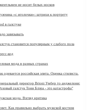
жентльмен не носит белых носков
ужчина «с иголочки»: штрихи к портрету
Pod в галстуке
адо завязывать
алстук становится популярным у слабого пола
ресс-код
еловая мода в разных странах
ак одевается российская элита. Оценка стилиста.
енеральный директор Brioni Умбер то анджелони:
Розовый галстук Тони Блэра - это катастрофа"
ужская мода. Взгляд критика
овет. Как правильно выбрать мужской костюм