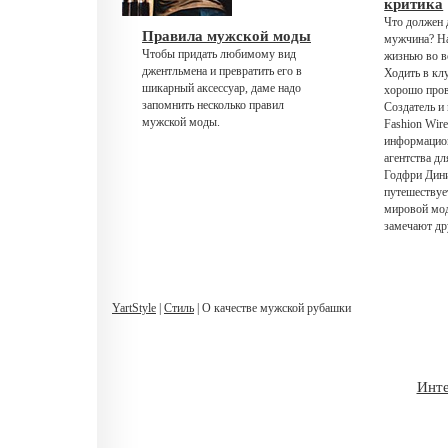
критика
Что должен 
Правила мужской моды
мужчина? На
Чтобы придать любимому вид
жизнью во в
джентльмена и превратить его в
Ходить в клу
шикарный аксессуар, даме надо
хорошо пров
запомнить несколько правил
Создатель и
мужской моды.
Fashion Wire
информацион
агентства д
Годфри Дини
путешествуе
мировой мод
замечают др
YartStyle
|
Стиль
| О качестве мужской рубашки
Инте