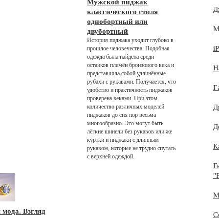
Мужской пиджак
Д
классического стиля
однобортный или
М
двубортный
История пиджака уходит глубоко в
i
прошлое человечества. Подобная
одежда была найдена среди
останков племён бронзового века и
Н
представляла собой удлинённые
рубахи с рукавами. Получается, что
Г
удобство и практичность пиджаков
проверена веками. При этом
количество различных моделей
Д
пиджаков до сих пор весьма
многообразно. Это могут быть
Д
лёгкие шинели без рукавов или же
куртки и пиджаки с длинным
К
рукавом, которые не трудно спутать
с верхней одеждой.
Г
"
М
мода. Взгляд
С