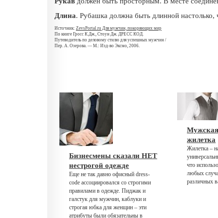
Рукав
должен быть просторным. В месте соединен
Длина
.
Рубашка должна быть длинной настолько, 
Источник:
ZevsPortal.ru Для мужчин, покоряющих мир
По книге Гросс К.Дж., Стоун Дж. ДРЕСС КОД.
Путеводитель по деловому стилю для успешных мужчин /
Пер. А. Озерова. — M.: Изд-во Эксмо, 2006.
Мужская
жилетка
Жилетка – н
Бизнесмены сказали НЕТ
универсальн
нестрогой одежде
что использ
любых случа
Еще не так давно офисный dress-
различных в
code ассоциировался со строгими
правилами в одежде. Пиджак и
галстук для мужчин, каблуки и
строгая юбка для женщин – эти
атрибуты были обязательны в