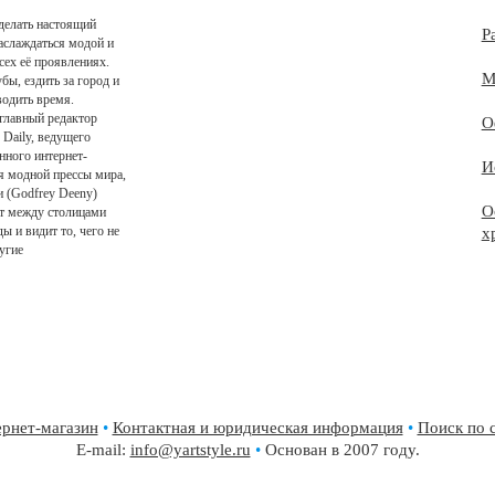
делать настоящий
Р
слаждаться модой и
сех её проявлениях.
М
бы, ездить за город и
одить время.
 главный редактор
О
 Daily, ведущего
ного интернет-
И
ля модной прессы мира,
 (Godfrey Deeny)
О
т между столицами
ы и видит то, чего не
х
угие
рнет-магазин
•
Контактная и юридическая информация
•
Поиск по 
E-mail:
info@yartstyle.ru
•
Основан в 2007 году.