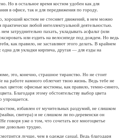
но. Но в остальное время костюм удобен как для
ния в офисе, так и для передвижения по городу.
о, хороший костюм не стесняет движений, в нем можно
я практически любой интеллектуальной деятельностью.
 нем затруднительно пахать, укладывать асфальт (или
боксировать или ездить на велосипеде под дождем. Но ведь
тебя, как правило, не заставляют этого делать. В крайнем
: одна для укладки кирпича, другая — для езды на
юме, это, конечно, страшное тиранство. Но не стоит
de на работе намного облегчит твою жизнь. Ведь тебе не
ных цветов: офисные костюмы, как правило, темно-синего,
 цвета. Благодаря этому обстоятельству выбор цвета
но упрощается.
 костюм, избавлен от мучительных раздумий, не слишком
(майки, свитера) и не слишком ли по-деревенски он
Не говоря уже о том, что сочетать все многоцветье
не довольно трудно.
смотрится лучше, чем
в одежде casual
. Ведь благодаря