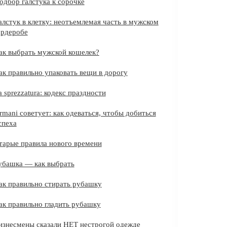
одбор галстука к сорочке
алстук в клетку: неотъемлемая часть в мужском
ардеробе
ак выбрать мужской кошелек?
ак правильно упаковать вещи в дорогу
a sprezzatura: кодекс праздности
rmani советует: как одеваться, чтобы добиться
спеха
тарые правила нового времени
убашка — как выбрать
ак правильно стирать рубашку
ак правильно гладить рубашку
изнесмены сказали НЕТ нестрогой одежде