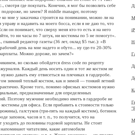
с., смотря где покупать. Конечно, я мог бы позволить себе
Д
 подороже, но зачем? Я middle manager, поэтому
 ко мне у заказчика строится на понимании, можно ли на
М
 управу и надавить на моего босса, если я не даю то, что
Если он понимает, что сверху меня кто-то есть и на него
i
йти, то ни часы по 7 штук, ни костюмы по 5 не помогут».
, главный редактор газеты (36 лет, оклад $5 тыс.): «В
Н
рабочий день на мне надето и обуто... ну где-то 20-30%
зарплаты. Можно дороже, но зачем?»
Г
икинем, во сколько обойдется dress code по рецепту
Д
 журналов. Каждый день носить один и тот же костюм не
 нужно давать ему отвисеться на плечиках в гардеробе.
Д
том зимний теплый костюм, как и зимой — тонкий летний
практично. Кроме того, помимо офисных костюмов нужно
К
циальные, предназначенные для определенных
ий. Поэтому мужчине необходимо иметь в гардеробе не
Г
 костюмы для офиса. Если прибавить к стоимости только
"
южины), галстуков (три-пять на каждый костюм), ботинок
де запонок, часов и т. п., то получится, что на
М
ет уходить до половины годовой зарплаты. Не стоит
о напоминают читателям, какие автомобили
С