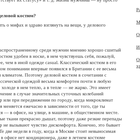
етствует их статусу» и т. д. Жизнь мужчины — ну просто
Р
 деловой костюм?
М
ть о мифах и здраво взглянуть на вещи, у делового
О
И
аспространенному среди мужчин мнению хорошо сшитый
остюм удобен в носке, в нем чувствуешь себя, пожалуй,
О
е, чем в иной одежде casual. Классический костюм в его
х
ом понимании впервые появился в Британии с ее весьма
 климатом. Поэтому деловой костюм в сочетании с
ассической одеждой весьма комфортен почти в любую
 холоде в нем тепло, а в тепле — не жарко. Это имеет
ачение в случае значительных суточных колебаний
р или при передвижении по городу, когда микроклимат
я меняется ежечасно в зависимости от того, где ты
я — в офисе, на улице, в машине, в общественном месте.
ые ткани прекрасно дышат, поэтому даже резкие перепады
р не вызывают чувство дискомфорта. Конечно, это бывает
 Те две недели в году, когда в Москве стоит невыносимая
и в офисе нет кондиционера, даже в летнем костюме