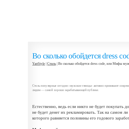
Во сколько обойдется dress c
YartStyle
|
Стиль
| Во сколько обойдется dress code, или Мифы му
Столь популярные сегодня «мужские глянцы» активно прививают соврем
людям — самой хорошо зарабатывающей публике.
Естественно, ведь если никто не будет покупать 
не будет денег их рекламировать. Так на самом ли
которого равняется половины его годового зараб