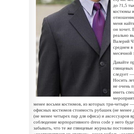
до ?1,5 ты
костюмы и
отношение
меня найти
он хочет. 
реально вы
Валерий Ч.
среднем в 
месячной 
Давайте пр
глянцевых
следует —
Носить ле
не очень 
иметь спе
мероприят
менее восьми костюмов, из которых три-четыре —
офисных костюмов стоимость рубашек (не менее д
(не менее четырех пар для офиса) и аксессуаров вро
соблюдение корпоративного dress code у него буд
забывать, что те же глянцевые журналы постоянн