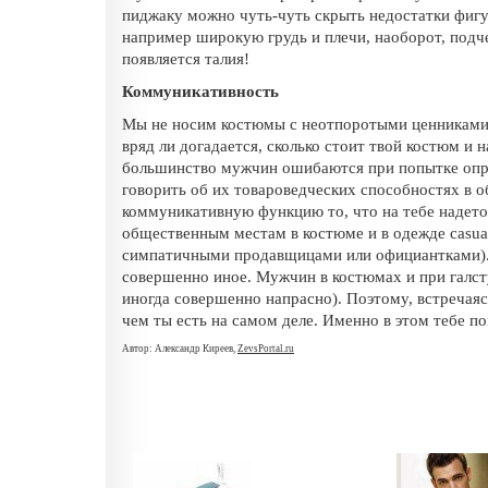
пиджаку можно чуть-чуть скрыть недостатки фигу
например широкую грудь и плечи, наоборот, под
появляется талия!
Коммуникативность
Мы не носим костюмы с неотпоротыми ценниками 
вряд ли догадается, сколько стоит твой костюм и 
большинство мужчин ошибаются при попытке опред
говорить об их товароведческих способностях в 
коммуникативную функцию то, что на тебе надето
общественным местам в костюме и в одежде casua
симпатичными продавщицами или официантками). 
совершенно иное. Мужчин в костюмах и при галст
иногда совершенно напрасно). Поэтому, встречая
чем ты есть на самом деле. Именно в этом тебе
Автор: Александр Киреев,
ZevsPortal.ru