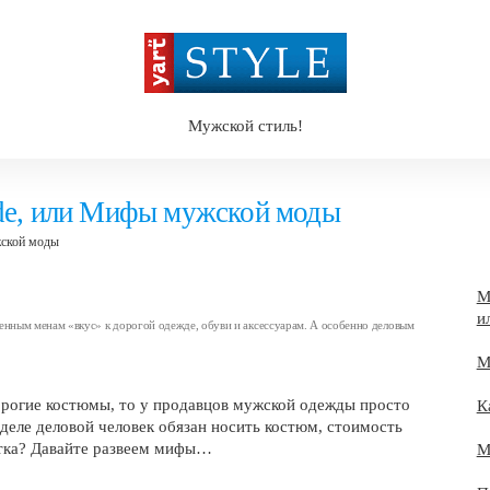
Мужской стиль!
ode, или Мифы мужской моды
жской моды
М
и
енным менам «вкус» к дорогой одежде, обуви и аксессуарам. А особенно деловым
М
дорогие костюмы, то у продавцов мужской одежды просто
К
 деле деловой человек обязан носить костюм, стоимость
отка? Давайте развеем мифы…
М