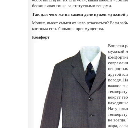
«соответствуют их статусу», какая мебель «соотв
бесконечная гонка за статусными вещами.
Так для чего же на самом деле нужен мужской
Может, имеет смысл от него отказаться? Если забы
костюма есть большие преимущества.
Комфорт
Вопреки р
мужской к
комфортне
современн
непростым
другой кл
погоду. На
важное зн
температу
вокруг теб
находишьс
Натуральн
температу
не всегда.
жара, есл