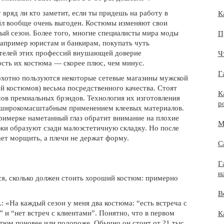
вряд ли кто заметит, если ты придешь на работу в
К
йл вообще очень выгоден. Костюмы изменяют свои
ый сезон. Более того, многие специалисты мира моды
П
апример юристам и банкирам, покупать чуть
телей этих профессий внушающей доверие
Ч
сть их костюма — скорее плюс, чем минус.
Г
охотно пользуются некоторые сетевые магазины мужской
 костюмов) весьма посредственного качества. Стоят
К
мов премиальных брэндов. Технология их изготовления
р
й широкомасштабным применением клеевых материалов.
примерке наметанный глаз обратит внимание на плохие
М
юки образуют сзади малоэстетичную складку. Но после
ает морщить, а плечи не держат форму.
С
Г
н
ся, сколько должен стоить хороший костюм: примерно
В
: «На каждый сезон у меня два костюма: “есть встреча с
 и “нет встреч с клиентами”. Понятно, что в первом
К
стюм поновее или подороже. Обычно он стоит от ?1 тыс.