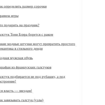
ак определить размер сорочки
равила игры
то подарить на праздник?
алстук Тони Блэра борется с раком
акие модные штучки могут превратить простого
омантика в стильного денди
одная мужская обувь
арафан из французских галстуков
алстук подбирается не под рубашку, а под
астроение!
ся власть — звездам!
ак завязывать галстук (узлы)