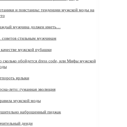
отаники и повстанцы: тенденции мужской моды на
ето
аждый мужчина должен иметь…
1 советов стильным мужчинам
 качестве мужской рубашки
о сколько обойдется dress code, или Мифы мужской
оды
тпороть ярлыки
есна-лето: гуманная эволюция
равила мужской моды
ешительно наброшенный пиджак
ачительный денди