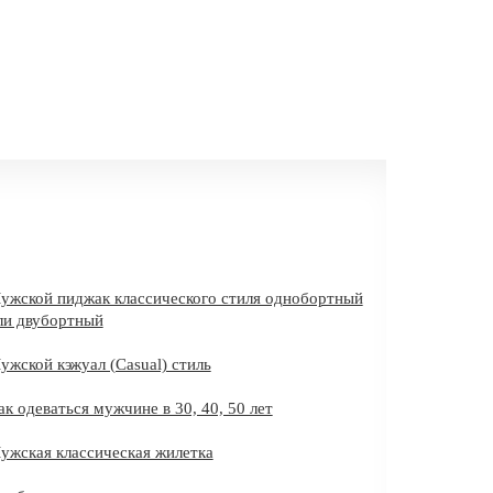
ужской пиджак классического стиля однобортный
ли двубортный
ужской кэжуал (Casual) стиль
ак одеваться мужчине в 30, 40, 50 лет
ужская классическая жилетка