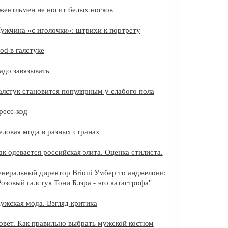
жентльмен не носит белых носков
ужчина «с иголочки»: штрихи к портрету
Pod в галстуке
адо завязывать
алстук становится популярным у слабого пола
ресс-код
еловая мода в разных странах
ак одевается российская элита. Оценка стилиста.
енеральный директор Brioni Умбер то анджелони:
Розовый галстук Тони Блэра - это катастрофа"
ужская мода. Взгляд критика
овет. Как правильно выбрать мужской костюм