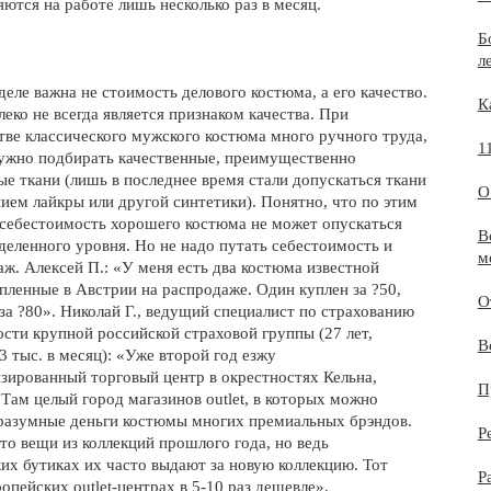
ются на работе лишь несколько раз в месяц.
Б
л
еле важна не стоимость делового костюма, а его качество.
К
еко не всегда является признаком качества. При
тве классического мужского костюма много ручного труда,
1
нужно подбирать качественные, преимущественно
ые ткани (лишь в последнее время стали допускаться ткани
О
нием лайкры или другой синтетики). Понятно, что по этим
себестоимость хорошего костюма не может опускаться
В
деленного уровня. Но не надо путать себестоимость и
м
аж. Алексей П.: «У меня есть два костюма известной
пленные в Австрии на распродаже. Один куплен за ?50,
О
за ?80». Николай Г., ведущий специалист по страхованию
сти крупной российской страховой группы (27 лет,
В
3 тыс. в месяц): «Уже второй год езжу
изированный торговый центр в окрестностях Кельна,
П
 Там целый город магазинов outlet, в которых можно
 разумные деньги костюмы многих премиальных брэндов.
Р
то вещи из коллекций прошлого года, но ведь
ких бутиках их часто выдают за новую коллекцию. Тот
Р
опейских outlet-центрах в 5-10 раз дешевле».