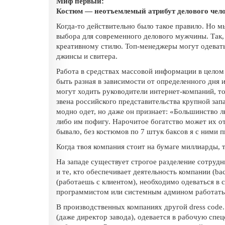
Миф первый:
Костюм — неотъемлемый атрибут делового чел
Когда-то действительно было такое правило. Но 
выбора для современного делового мужчины. Так,
креативному стилю. Топ-менеджеры могут одевать
джинсы и свитера.
Работа в средствах массовой информации в целом
быть разная в зависимости от определенного дня и
могут ходить руководители интернет-компаний, т
звена российского представительства крупной запад
модно одет, но даже он признает: «Большинство 
либо им пофигу. Нарочитое богатство может их от
бывало, без костюмов по 7 штук баксов я с ними 
Когда твоя компания стоит на бумаге миллиарды,
На западе существует строгое разделение сотрудник
и те, кто обеспечивает деятельность компании (ba
(работаешь с клиентом), необходимо одеваться в с
программистом или системным админом работать 
В производственных компаниях другой dress code.
(даже директор завода), одевается в рабочую спе