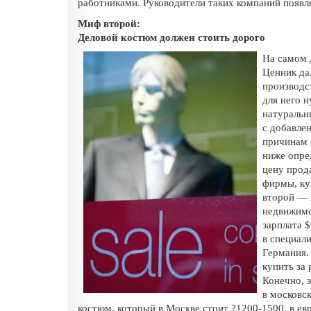
работниками. Руководители таких компаний появля
Миф второй:
Деловой костюм должен стоить дорого
На самом д
Ценник дал
производс
для него 
натуральн
с добавле
причинам 
ниже опре
цену прод
фирмы, ку
второй — 
недвижимо
зарплата $
в специал
Германия.
купить за
Конечно, э
в московс
костюм, который в Москве стоит ?1200-1500, в евр