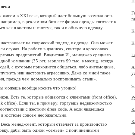
П
овека
Г
мы живем в XXI веке, который дает большую возможность
г
 например, в рекламном бизнесе форма одежды тяготеет к
ся как в костюм и галстук, так и в обычную одежду —
К
 настраивает на творческий подход к одежде. Она может
К
ли случая. На работу в джинсах, свитере и кроссовках
орговых предприятий. Владислав И., менеджер среднего
L
ной компании (35 лет, зарплата $9 тыс. в месяц), всегда
людей, с которым приходится общаться, либо антимодные,
A
пугнуть или настроить агрессивно. Даже со мной такое
у
пил, прежде чем нормально воспринимать стали».
С
 ты можешь вообще носить что угодно!
ов. Есть те, которые общаются с клиентами (front office),
Р
ck office). Если ты, к примеру, торгуешь недвижимостью
оответствии с жестким dress code. А если являешься
К
в костюме совсем необязательно.
К
 Весь менеджмент, который отвечает за производство
цовку, дабы быть одной «семьей» с подчиненными
Б