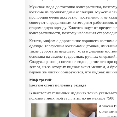
Мужская мода достаточно консервативна, поэтому 
костюме из прошлогодней коллекции. Мужской се
пропорции очень аккуратно, постепенно и не кажд
советуют определенным категориям работников, н
старомодную одежду. Клиенты ждут от представи
консервативности, поэтому небольшая старомодно
Кстати, мифом о дороговизне хорошего костюма 
одежды, торгующие костюмами (точнее, имитацией
такие суррогаты недешево, хотя и дешевле костю
основана на замене трудоемких ручных операци
Снаружи разницы почти не видно, разве что при 
лекала, из-за которых пиджак висит мешком, а бр
первой же чистки обнаружится, что пиджак начин
Миф третий:
Костюм стоит половину оклада
В некоторых глянцевых изданиях точно указывает
половину месячной зарплаты, но не меньше ?500.
Алексей И.
клиентами”
случае ко