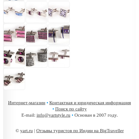
Интернет-магазин
•
Контактная и юридическая информация
•
Поиск по сайту
E-mail:
info@yartstyle.ru
•
Основан в 2007 году.
©
yart.ru
|
Отзывы туристов по Индии на BigTraveller