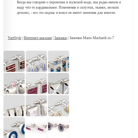
Когда мы говорим о переменах в мужской моде, мы редко имеем в
виду что-то кардинальное. Изменения в силуэтах, тканях, мелких
деталях, - все это подчас и вовсе не имеет значения для многих.
YartStyle
|
Интернет-магазин
|
Запонки
| Запонки Mario Machardi zx-7