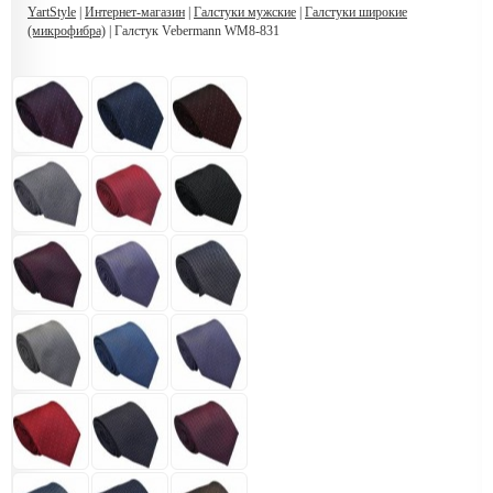
YartStyle
|
Интернет-магазин
|
Галстуки мужские
|
Галстуки широкие
(микрофибра)
| Галстук Vebermann WM8-831