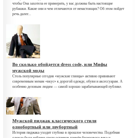
чтобы Она захотела ее примерить, у вас должны быть настоящие
рубашки. Какие они и чем отличаются от ненастоящих? Об этом пойдет
речь далее...
Во сколько обойдется dress code, или Мифы
мужской моды
Столь популярные сегодня «мужские глянцы» активно прививают
современным менам «вкус» к дорогой одежде, обуви и аксессуарам. А
особенно деловым людям — самой хорошо зарабатывающей публике.
Мужской пиджак классического стиля
однобортный или двубортный
История пиджака уходит глубоко в прошлое человечества. Подобная
одежда была найдена среди останков племён бронзового века и